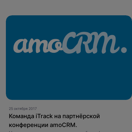
Заполните форму и наш специалис
Спасибо
Ош
Произошла
В ближайшее время с вами свяже
25 октября 2017
Команда iTrack на партнёрской
конференции amoCRM.