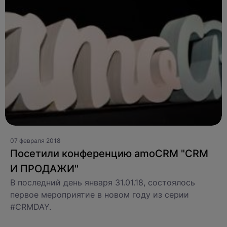
О компании
07 февраля 2018
Посетили конференцию amoCRM "CRM
Акции
И ПРОДАЖИ"
Информация о компании
В последний день января 31.01.18, состоялось
 проект?
Команда
первое мероприятие в новом году из серии
Новости
WEB
#CRMDAY.
Вакансии