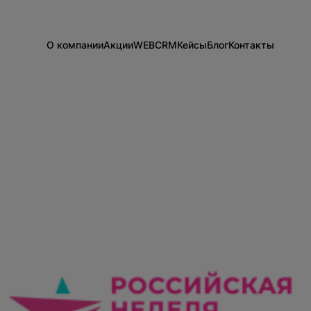
О компании
Акции
WEB
CRM
Кейсы
Блог
Контакты
Информация о компании
Разработка сайтов на 1С-Битрикс
Внедрение Битрикс24
Сайты
Команда
Техподдержка
Развитие Битрикс24
CRM
Тарифы и цены
День с экспертом
Вакансии
Статистики для Битрикс24
Тарифы и цены
Корпоративный портал Битрикс24
CRM для отдела продаж
HRM для отдела кадров
ДЕМО CRM Битрикс24
Внедрение КЭДО