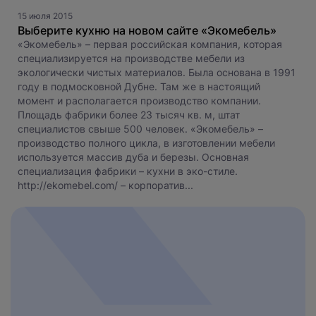
15 июля 2015
Выберите кухню на новом сайте «Экомебель»
«Экомебель» – первая российская компания, которая
специализируется на производстве мебели из
экологически чистых материалов. Была основана в 1991
году в подмосковной Дубне. Там же в настоящий
момент и располагается производство компании.
Площадь фабрики более 23 тысяч кв. м, штат
Нажимая на кнопку, вы даете
согласие на обработку
специалистов свыше 500 человек. «Экомебель» –
персональных данных
и соглашаетесь с
производство полного цикла, в изготовлении мебели
политикой конфиденциальности
.
используется массив дуба и березы. Основная
специализация фабрики – кухни в эко-стиле.
оставить заявку
http://ekomebel.com/ – корпоратив...