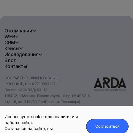
О компании
WEB
CRM
Кейсы
Исследования
Блог
Контакты
ООО "АЙТРЕК ЭФФЕКТИВНЫЕ
РЕШЕНИЯ", ИНН: 7719883277
Основной ОКВЭД: 63.11.1
115432, г. Москва, Проектируемый пр. № 4062, 6,
стр. 16, оф. 319 (БЦ PortPlaza, м. Технопарк)
+7 495 085 47 47
hello@itrack.ru
Используем cookie для аналитики и
работы сайта.
Согласиться
Оставаясь на сайте, вы