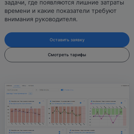
задачи, где появляются лишние затраты
времени и какие показатели требуют
внимания руководителя.
Оставить заявку
Нажимая на кнопку, вы даете
согласие на обработку
Смотреть тарифы
персональных данных
и соглашаетесь с
политикой конфиденциальности
.
оставить заявку