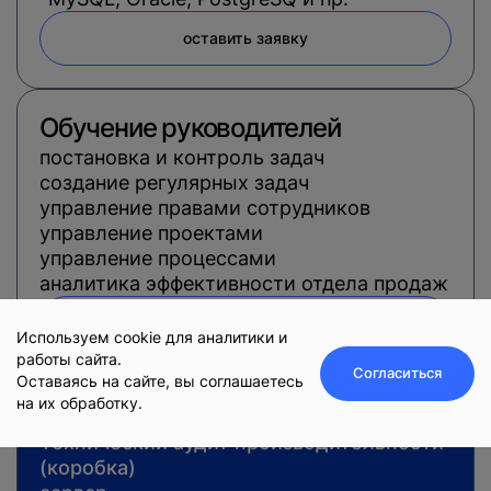
оставить заявку
Обучение руководителей
постановка и контроль задач
создание регулярных задач
управление правами сотрудников
управление проектами
управление процессами
аналитика эффективности отдела продаж
оставить заявку
Используем cookie для аналитики и
работы сайта.
Согласиться
Оставаясь на сайте, вы соглашаетесь
на их обработку.
Аудит CRM
Оставить заявку
Технический аудит производительности
(коробка)