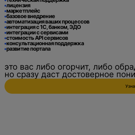
лицензия
маркетплейс
базовое внедрение
автоматизация ваших процессов
интеграция с 1С, банком, ЭДО
интеграции с сервисами
стоимость API сервисов
консультационная поддержка
развитие портала
это вас либо огорчит, либо обра
но сразу даст достоверное пон
Узна