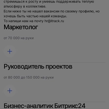
стремишься к росту и умеешь поддерживать теплую
атмосферу в коллективе.
Если ниже ты не нашел вакансии по своему профилю, но
хочешь быть частью нашей команды.
То напиши нам на почту
hr@itrack.ru
Маркетолог
от 70 000 на руки
Руководитель проектов
Задачи
участвовать в разработке маркетинговых кампаний;
от 80 000 до 150 000 на руки
работать в профильных рейтингах: сбор данных проектов,
актуализация информации;
разрабатывать и публиковать контент, который будет
привлекать внимание целевой аудитории в различных
каналах продвижения;
Бизнес-аналитик Битрикс24
участвовать в процессах, связанных с