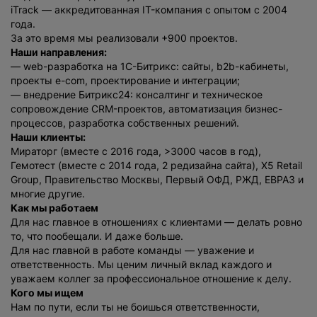
iTrack — аккредитованная IT-компания с опытом с 2004
года.
За это время мы реализовали +900 проектов.
Наши направления:
— web-разработка на 1С-Битрикс: сайты, b2b-кабинеты,
проекты e-com, проектирование и интеграции;
— внедрение Битрикс24: консалтинг и техническое
сопровождение CRM-проектов, автоматизация бизнес-
Нажимая на кнопку, вы даете
согласие на обработку
процессов, разработка собственных решений.
персональных данных
и соглашаетесь с
Наши клиенты:
политикой конфиденциальности
.
Мираторг (вместе с 2016 года, >3000 часов в год),
Гемотест (вместе с 2014 года, 2 редизайна сайта), Х5 Retail
Group, Правительство Москвы, Первый ОФД, РЖД, ЕВРАЗ и
оставить заявку
многие другие.
Как мы работаем
Для нас главное в отношениях с клиентами — делать ровно
то, что пообещали. И даже больше.
Для нас главной в работе команды — уважение и
ответственность. Мы ценим личный вклад каждого и
уважаем коллег за профессиональное отношение к делу.
Кого мы ищем
Нам по пути, если ты не боишься ответственности,