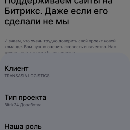
Поддерживаем сайты на
Битрикс. Даже если его
сделали не мы
Нажимая на кнопку, вы даете
согласие на обработку
персональных данных
и соглашаетесь с
И знаем, что очень трудно доверить свой проект новой
политикой конфиденциальности
.
команде. Вам нужно оценить скорость и качество. Нам
изучить всё, что уже было сделано.
оставить заявку
Клиент
TRANSASIA LOGISTICS
Тип проекта
Bitrix24 Доработка
Наша роль