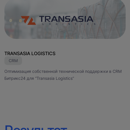
TRANSASIA LOGISTICS
Н
CRM
Оптимизация собственной технической поддержки в CRM
П
Битрикс24 для “Transasia Logistics”
Р
ф
п