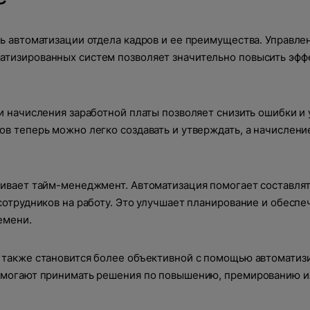
ь автоматизации отдела кадров и ее преимущества. Управле
тизированных систем позволяет значительно повысить эфф
О компании
и начисления заработной платы позволяет снизить ошибки и 
в теперь можно легко создавать и утверждать, а начислени
Акции
Информация о компании
 проект?
Команда
гивает тайм-менеджмент. Автоматизация помогает составлят
Новости
WEB
сотрудников на работу. Это улучшает планирование и обеспе
Вакансии
емени.
т свяжется с вами
CRM
 также становится более объективной с помощью автоматиз
помогают принимать решения по повышению, премированию и
Разработка сайтов на 1С-Битрикс
ибка
Техподдержка