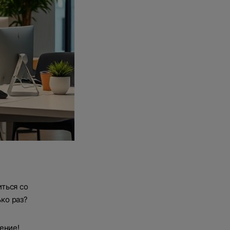
ться со
ко раз?
ение!