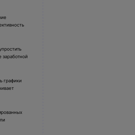
ние
ективность
упростить
е заработной
ь графики
чивает
ированных
ли