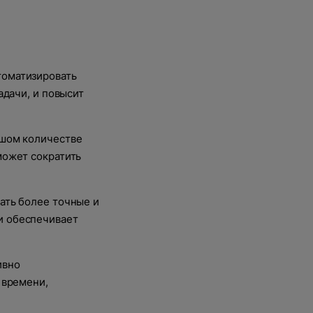
томатизировать
адачи, и повысит
ьшом количестве
может сократить
ать более точные и
и обеспечивает
ивно
 времени,