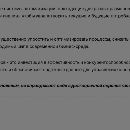
Тарифы и цены
Кейсы
ые системы автоматизации, подходящие для разных размеров
 ошибка при выполнении запроса. Пожалуйста, попробу
Внедрение Битрикс24
тся наш лучший менеджер
и анализа, чтобы удовлетворить текущие и будущие потребн
Развитие Битрикс24
День с экспертом
Блог
Нажимая на кнопку, вы даете
согласие на
обработку персональных данных
и соглашаетесь с
Статистики для Битрикс24
Сайты
политикой конфиденциальности
.
Тарифы и цены
существенно упростить и оптимизировать процессы, снизить 
CRM
Корпоративный портал Битрикс24
ходимый шаг в современной бизнес-среде.
Контакты
CRM для отдела продаж
HRM для отдела кадров
ров - это инвестиция в эффективность и конкурентоспособно
ДЕМО CRM Битрикс24
сть и обеспечивает надежные данные для управления перс
Внедрение КЭДО
Оставить заявку
ложным, но оправдывает себя в долгосрочной перспективе