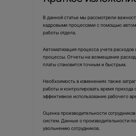
В данной статье мы рассмотрели важност
кадровыми процессами с помощью автома
работы отдела.
Автоматизация процесса учета расходов 
процессы. Отчеты на возмещение расходо
платы становится точным и быстрым.
Обсудим ваш
Необхоимость в изменениях также затра
работы и контролировать время прихода 
эффективное использование рабочего вр
Заполните форму и наш специалис
Оценка производительности сотрудников
Спасибо
систем. Данные о производительности 
Ош
увольнению сотрудников.