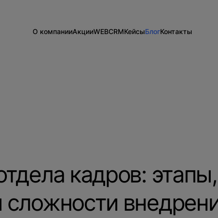
О компании
Акции
WEB
CRM
Кейсы
Блог
Контакты
Информация о компании
Разработка сайтов на 1С-Битрикс
Внедрение Битрикс24
Сайты
Команда
Техподдержка
Развитие Битрикс24
CRM
Новости
Тарифы и цены
День с экспертом
Вакансии
Статистики для Битрикс24
Тарифы и цены
Корпоративный портал Битрикс24
CRM для отдела продаж
HRM для отдела кадров
ДЕМО CRM Битрикс24
Внедрение КЭДО
тдела кадров: этапы,
 сложности внедрен