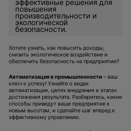
эффективные решения для
повышения
производительности и
экологической
безопасности.
Хотите узнать, как повысить доходы,
Нажимая на кнопку, вы даете
согласие на обработку
снизить экологическое воздействие и
персональных данных
и соглашаетесь с
политикой конфиденциальности
.
обеспечить безопасность на предприятии?
Автоматизация в промышленности
оставить заявку
– ваш
ключ к успеху! Узнайте о видах
автоматизации, целях внедрения и этапах
достижения результата. Разберитесь, какие
способы приведут ваше предприятие к
новым высотам, и сделайте шаг вперед к
эффективному управлению.