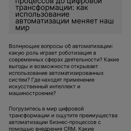
процессов до цифровой
трансформации: как
использование
автоматизации меняет наш
мир
Волнующие вопросы об автоматизации:
Нажимая на кнопку, вы даете
согласие на обработку
какую роль играет роботизация в
персональных данных
и соглашаетесь с
современных сферах деятельности? Какие
политикой конфиденциальности
.
выгоды и возможности открывает
использование автоматизированных
оставить заявку
систем? Где находят применение
искусственный интеллект и
машиностроение?
Погрузитесь в мир цифровой
трансформации и ощутите преимущества
автоматизации бизнес-процессов с
помощью
внедрения CRM
. Какие