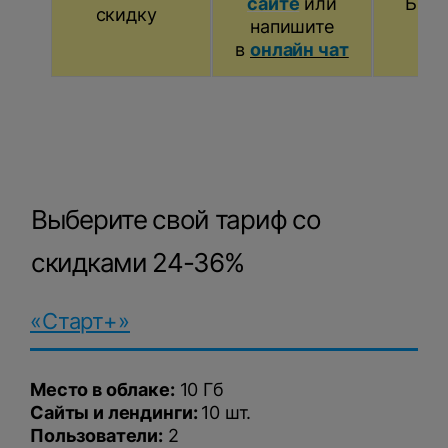
сайте
или
Битр
скидку
напишите
в
онлайн чат
Выберите свой тариф со
скидками 24-36%
«Старт+»
Место в облаке:
10 Гб
Сайты и лендинги:
10 шт.
Пользователи:
2