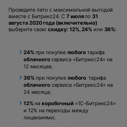
Проведите лето с максимальной выгодой
вместе с Битрикс24. С
7 июля
по
31
августа 2020 года (включительно)
выберите свою
скидку:
12%, 24
%
или
36%
:
Нажимая на кнопку, вы даете
согласие на обработку
24%
при покупке
любого
тарифа
персональных данных
и соглашаетесь с
политикой конфиденциальности
.
облачного
сервиса «Битрикс24» на
12 месяцев;
оставить заявку
36%
при покупке
любого
тарифа
облачного
сервиса «Битрикс24» на
24 месяца;
12%
на
коробочный
«1C-Битрикс24»
и 12% на переходы между
лицензиями;