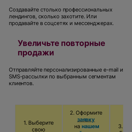
Создавайте столько профессиональных
лендингов, сколько захотите. Или
продавайте в соцсетях и мессенджерах.
Увеличьте повторные
продажи
Отправляйте персонализированные e-mail и
SMS-рассылки по выбранным сегментам
клиентов.
2. Оформите
заявку
1. Выберите
н
а
нашем
3. П
свою