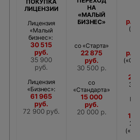
ПЕРЕХОД
ПОКУПКА
НА
ЛИЦЕНЗИИ
50
«МАЛЫЙ
р.
67
БИЗНЕС»
Лицензия
(«С
«Малый
бизнес»:
30 515
42
со «Старта»
руб.
22 875
р.
57
35 900
руб.
(«Ста
руб.
30 500 р.
27 
Лицензия
со
370
«Бизнес»:
«
Стандарта»
(«
61 965
15 000
Биз
руб.
руб.
72 900 руб.
20 000 р.
15 
20
(«Эк