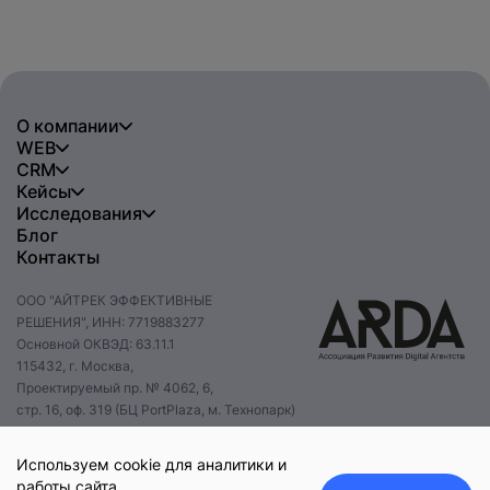
О компании
WEB
CRM
Кейсы
Исследования
Блог
Контакты
ООО "АЙТРЕК ЭФФЕКТИВНЫЕ
РЕШЕНИЯ", ИНН: 7719883277
Основной ОКВЭД: 63.11.1
115432, г. Москва,
Проектируемый пр. № 4062, 6,
стр. 16, оф. 319 (БЦ PortPlaza, м. Технопарк)
+7 495 085 47 47
hello@itrack.ru
Используем cookie для аналитики и
работы сайта.