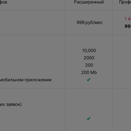
фов
Расширенный
Проф
1 
999 руб/мес
99
О компании
10,000
2000
Акции
200
Информация о компании
200 Mb
 проект?
Команда
✔
в мобильном приложении
Новости
WEB
Вакансии
т свяжется с вами
их заявок)
CRM
Разработка сайтов на 1С-Битрикс
✔
ибка
Техподдержка