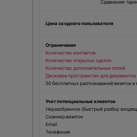
Сравнение тари
Цена за одного пользователя
Ограничения
Количество контактов
Количество открытых сделок
Количество дополнительных полей
Дисковое пространство для документов
Обсудим ваш
50 бесплатных распознаваний визиток 
Учет потенциальных клиентов
Заполните форму и наш специалис
Неразобранное (быстрый разбор входящ
Сканнер визиток
Спасибо
Email
Ош
Телефония