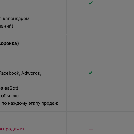
✔
le календарем
лений)
воронка)
✔
Facebook, Adwords,
alesBot)
 событию
й по каждому этапу продаж
я продажи)
—