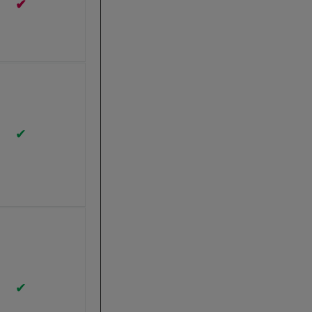
✔
✔
✔