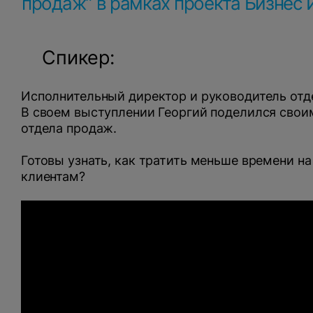
продаж” в рамках проекта Бизнес И
Спикер:
Исполнительный директор и руководитель отде
В своем выступлении Георгий поделился свои
Нажимая на кнопку, вы даете
согласие на обработку
отдела продаж.
персональных данных
и соглашаетесь с
политикой конфиденциальности
.
Готовы узнать, как тратить меньше времени н
клиентам?
оставить заявку