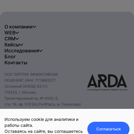
О компании
WEB
CRM
Кейсы
Исследования
Блог
Контакты
ООО "АЙТРЕК ЭФФЕКТИВНЫЕ
РЕШЕНИЯ", ИНН: 7719883277
Основной ОКВЭД: 63.11.1
115432, г. Москва,
Проектируемый пр. № 4062, 6,
стр. 16, оф. 319 (БЦ PortPlaza, м. Технопарк)
+7 495 085 47 47
hello@itrack.ru
Используем cookie для аналитики и
работы сайта.
Согласиться
Оставаясь на сайте, вы соглашаетесь