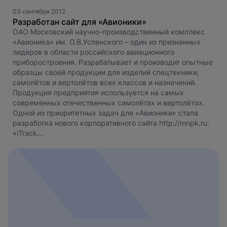
03 сентября 2012
Разработан сайт для «Авионики»
ОАО Московский научно-производственный комплекс
«Авионика» им. О.В.Успенского – один из признанных
лидеров в области российского авиационного
приборостроения. Разрабатывает и производит опытные
образцы своей продукции для изделий спецтехники,
самолётов и вертолётов всех классов и назначений.
Нажимая на кнопку, вы даете
согласие на обработку
Продукция предприятия используется на самых
персональных данных
и соглашаетесь с
современных отечественных самолётах и вертолётах.
политикой конфиденциальности
.
Одной из приоритетных задач для «Авионики» стала
разработка нового корпоративного сайта http://mnpk.ru.
оставить заявку
«iTrack...