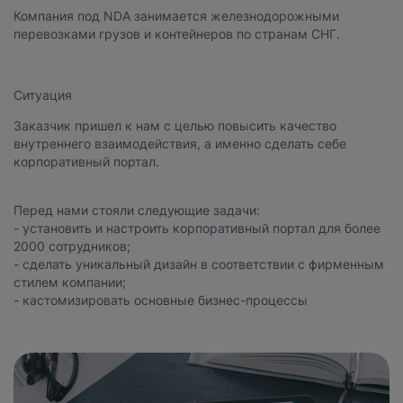
Компания под NDA занимается железнодорожными
перевозками грузов и контейнеров по странам СНГ.
Ситуация
Заказчик пришел к нам с целью повысить качество
внутреннего взаимодействия, а именно сделать себе
Нажимая на кнопку, вы даете
согласие на обработку
корпоративный портал.
персональных данных
и соглашаетесь с
политикой конфиденциальности
.
Перед нами стояли следующие задачи:
- установить и настроить корпоративный портал для более
оставить заявку
2000 сотрудников;
- сделать уникальный дизайн в соответствии с фирменным
стилем компании;
- кастомизировать основные бизнес-процессы