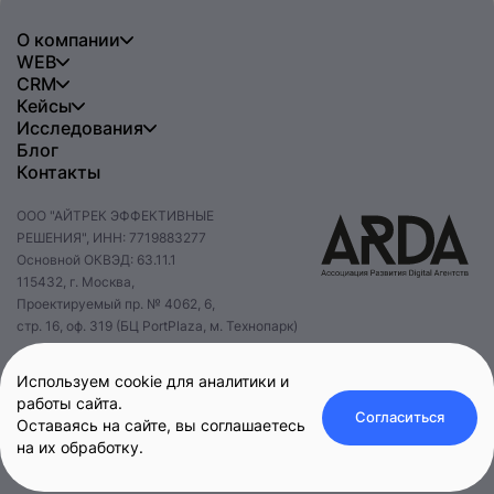
О компании
WEB
CRM
Кейсы
Исследования
Блог
Контакты
ООО "АЙТРЕК ЭФФЕКТИВНЫЕ
РЕШЕНИЯ", ИНН: 7719883277
Основной ОКВЭД: 63.11.1
115432, г. Москва,
Проектируемый пр. № 4062, 6,
стр. 16, оф. 319 (БЦ PortPlaza, м. Технопарк)
+7 495 085 47 47
hello@itrack.ru
Используем cookie для аналитики и
работы сайта.
Согласиться
Оставаясь на сайте, вы соглашаетесь
на их обработку.
Оставить заявку
© 2025 iTrack.
Политика конфиденциальности