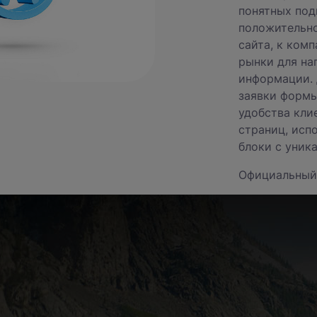
понятных под
положительно
сайта, к ком
рынки для на
информации. 
заявки формы
удобства кли
страниц, исп
блоки с уник
Официальный
О компании
Акции
Информация о компании
 проект?
Команда
Новости
Вакансии