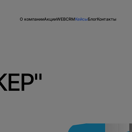
О компании
Акции
WEB
CRM
Кейсы
Блог
Контакты
Информация о компании
Разработка сайтов на 1С-Битрикс
Внедрение Битрикс24
Сайты
Команда
Техподдержка
Развитие Битрикс24
CRM
Новости
Тарифы и цены
День с экспертом
Вакансии
Статистики для Битрикс24
Тарифы и цены
КЕР"
Корпоративный портал Битрикс24
CRM для отдела продаж
HRM для отдела кадров
ДЕМО CRM Битрикс24
Внедрение КЭДО