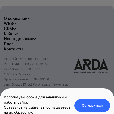
О компании
WEB
CRM
Кейсы
Исследования
Блог
Контакты
ООО "АЙТРЕК ЭФФЕКТИВНЫЕ
РЕШЕНИЯ", ИНН: 7719883277
Основной ОКВЭД: 63.11.1
115432, г. Москва,
Проектируемый пр. № 4062, 6,
стр. 16, оф. 319 (БЦ PortPlaza, м. Технопарк)
+7 495 085 47 47
hello@itrack.ru
Используем cookie для аналитики и
работы сайта.
Согласиться
Оставаясь на сайте, вы соглашаетесь
на их обработку.