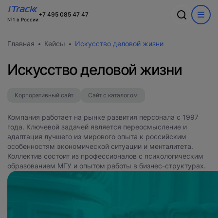
+7 495 085 47 47
№1 в России
Обсудим ваш
Спасибо
О компании
Ошибка
Акции
Главная
Кейсы
Искусство деловой жизни
проект?
В ближайшее время с вами
Информация о компании
WEB
свяжется наш лучший менеджер
Команда
Произошла ошибка при выполнении запроса.
Искусство деловой жизни
Новости
Пожалуйста, попробуйте снова.
CRM
Заполните форму и наш специалист
Вакансии
Разработка сайтов на 1С-Битрикс
свяжется с вами
Кейсы
Корпоративный сайт
Сайт с каталогом
Техподдержка
Внедрение Битрикс24
Тарифы и цены
Блог
Развитие Битрикс24
Компания работает на рынке развития персонала с 1997
Сайты
День с экспертом
года. Ключевой задачей является переосмысление и
Контакты
CRM
Статистики для Битрикс24
адаптация лучшего из мирового опыта к российским
Тарифы и цены
особенностям экономической ситуации и менталитета.
Корпоративный портал Битрикс24
Коллектив состоит из профессионалов с психологическим
CRM для отдела продаж
образованием МГУ и опытом работы в бизнес-структурах.
HRM для отдела кадров
ДЕМО CRM Битрикс24
Внедрение КЭДО