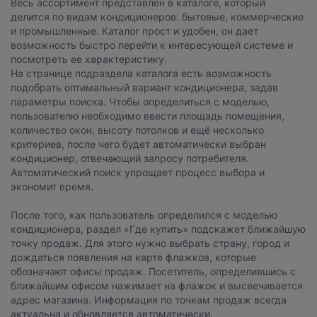
Весь ассортимент представлен в каталоге, который
делится по видам кондиционеров: бытовые, коммерческие
и промышленные. Каталог прост и удобен, он дает
возможность быстро перейти к интересующей системе и
посмотреть ее характеристику.
На странице подраздела каталога есть возможность
подобрать оптимальный вариант кондиционера, задав
параметры поиска. Чтобы определиться с моделью,
пользователю необходимо ввести площадь помещения,
Нажимая на кнопку, вы даете
согласие на обработку
количество окон, высоту потолков и ещё несколько
персональных данных
и соглашаетесь с
критериев, после чего будет автоматически выбран
политикой конфиденциальности
.
кондиционер, отвечающий запросу потребителя.
Автоматический поиск упрощает процесс выбора и
оставить заявку
экономит время.
После того, как пользователь определился с моделью
кондиционера, раздел «Где купить» подскажет ближайшую
точку продаж. Для этого нужно выбрать страну, город и
дождаться появления на карте флажков, которые
обозначают офисы продаж. Посетитель, определившись с
ближайшим офисом нажимает на флажок и высвечивается
адрес магазина. Информация по точкам продаж всегда
актуальна и обновляется автоматически.