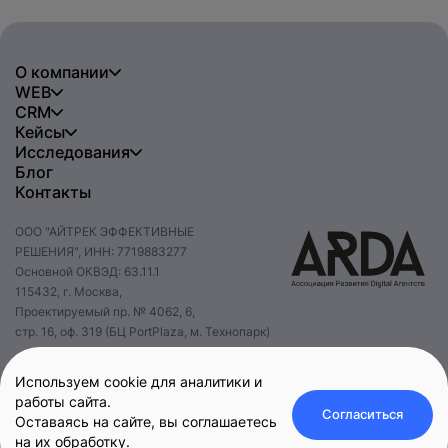
О компании
WEB
CRM
Кейсы
Исследования
Блог
Контакты
ООО "АЙТРЕК ЭФФЕКТИВНЫЕ
РЕШЕНИЯ", ИНН: 7719883277
Основной ОКВЭД: 63.11.1
115432, г. Москва,
Проектируемый пр. № 4062, 6,
стр. 16, оф. 319 (БЦ PortPlaza, м. Технопарк)
+7 495 085 47 47
hello@itrack.ru
Используем cookie для аналитики и
работы сайта.
Согласиться
Оставаясь на сайте, вы соглашаетесь
на их обработку.