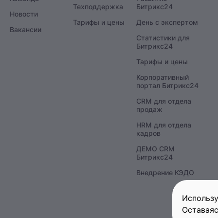
Техподдержка
Битрикс24
Новости
Тарифы и цены
День с экспертом
Вакансии
Статистики для
Битрикс24
Тарифы и цены
Корпоративный
портал Битрикс24
CRM для отдела
продаж
HRM для отдела
кадров
ДЕМО CRM
Битрикс24
Внедрение КЭДО
Использу
Оставаяс