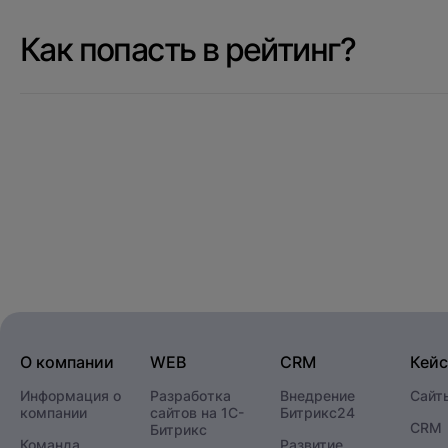
Спасибо
Ош
Как попасть в рейтинг?
Произошла
В ближайшее время с вами свяже
О компании
WEB
CRM
Кей
Информация о
Разработка
Внедрение
Сайт
компании
сайтов на 1С-
Битрикс24
CRM
Битрикс
Команда
Развитие