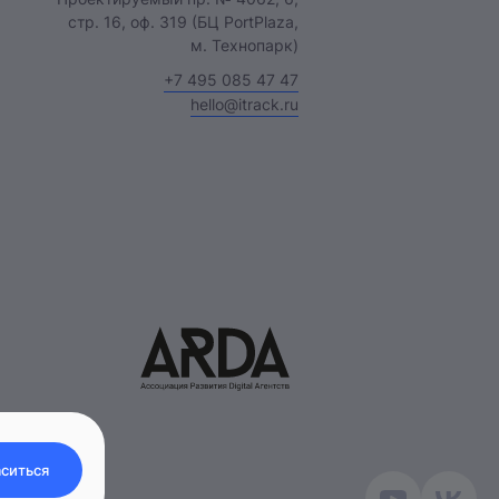
стр. 16, оф. 319 (БЦ PortPlaza,
м. Технопарк)
+7 495 085 47 47
hello@itrack.ru
ситься