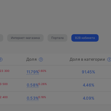
Интернет-магазина
Портала
B2B кабинета
О компании
Доля
Доля в категории
Акции
Информация о компании
-23 300
-1.60%
11.79%
91.45%
 проект?
Команда
Новости
WEB
-3 500
-0.26%
0.58%
4.46%
Вакансии
т свяжется с вами
-2 400
-0.18%
0.53%
4.09%
CRM
Разработка сайтов на 1С-Битрикс