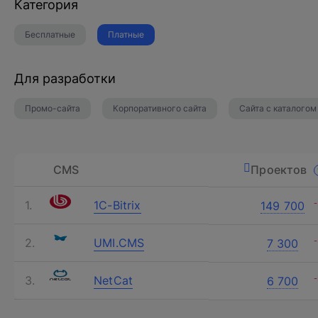
Категория
Бесплатные
Платные
Для разработки
Промо-сайта
Корпоративного сайта
Сайта с каталогом
CMS
Проектов
1C-Bitrix
149 700
Обсудим ваш
UMI.CMS
7 300
Заполните форму и наш специалис
NetCat
6 700