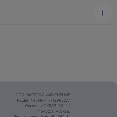
йте снова.
оставить заявку
ООО "АЙТРЕК ЭФФЕКТИВНЫЕ
РЕШЕНИЯ", ИНН: 7719883277
Основной ОКВЭД: 63.11.1
115432, г. Москва,
Проектируемый пр. № 4062, 6,