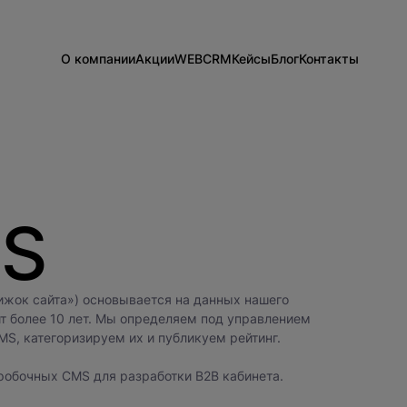
О компании
Акции
WEB
CRM
Кейсы
Блог
Контакты
Информация о компании
Разработка сайтов на 1С-Битрикс
Внедрение Битрикс24
Сайты
Команда
Техподдержка
Развитие Битрикс24
CRM
Новости
Тарифы и цены
День с экспертом
Вакансии
Статистики для Битрикс24
Тарифы и цены
MS
Корпоративный портал Битрикс24
CRM для отдела продаж
HRM для отдела кадров
ДЕМО CRM Битрикс24
ижок сайта») основывается на данных нашего
Внедрение КЭДО
ит более 10 лет. Мы определяем под управлением
S, категоризируем их и публикуем рейтинг.
робочных CMS для разработки B2B кабинета.