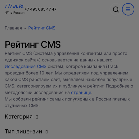
Ошибка
+7 495 085 47 47
№1 в России
Обсудим ваш
Спасибо
О компании
Акции
Главная
Рейтинг CMS
проект?
Произошла ошибка при выполнении запроса. Пожалуйста,
В ближайшее время с вами
Информация о компании
попробуйте снова.
WEB
свяжется наш лучший менеджер
Команда
Рейтинг CMS
Новости
CRM
Заполните форму и наш специалист
Вакансии
Рейтинг CMS (система управления контентом или просто
Разработка сайтов на 1С-Битрикс
свяжется с вами
«движок сайта») основывается на данных нашего
Кейсы
Техподдержка
Исследования CMS
Внедрение Битрикс24
систем, которое компания iTrack
Тарифы и цены
Блог
Развитие Битрикс24
проводит более 10 лет. Мы определяем под управлением
Сайты
День с экспертом
какой CMS работаем сайт, выявляем наиболее популярные
Контакты
CRM
Статистики для Битрикс24
CMS, категоризируем их и публикуем рейтинг. Подробнее о
Тарифы и цены
методологии исследования на
странице
.
Корпоративный портал Битрикс24
Мы собрали рейтинг самых популярных в России платных
CRM для отдела продаж
студийных CMS.
HRM для отдела кадров
Категория
ДЕМО CRM Битрикс24
Внедрение КЭДО
Тип лицензии