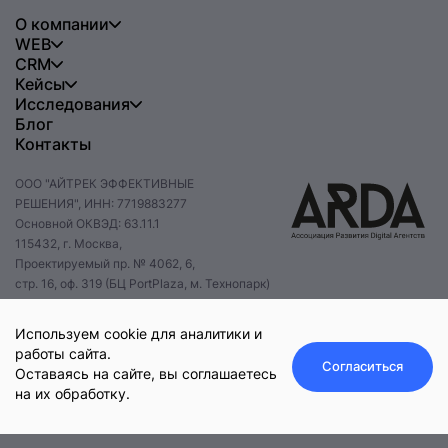
О компании
WEB
CRM
Кейсы
Исследования
Блог
Контакты
ООО "АЙТРЕК ЭФФЕКТИВНЫЕ
РЕШЕНИЯ", ИНН: 7719883277
Основной ОКВЭД: 63.11.1
115432, г. Москва,
Проектируемый пр. № 4062, 6,
стр. 16, оф. 319 (БЦ PortPlaza, м. Технопарк)
+7 495 085 47 47
hello@itrack.ru
Используем cookie для аналитики и
работы сайта.
Согласиться
Оставаясь на сайте, вы соглашаетесь
на их обработку.
Оставить заявку
© 2025 iTrack.
Политика конфиденциальности