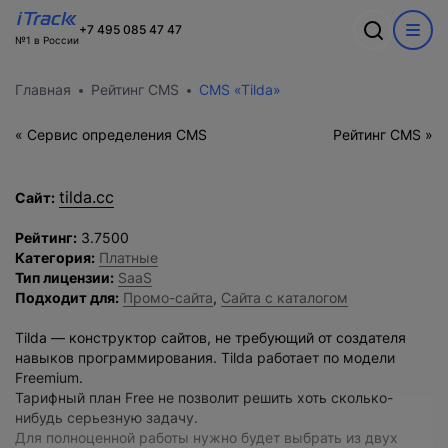
Ошибка
+7 495 085 47 47
№1 в России
Обсудим ваш
Спасибо
О компании
Акции
Главная
Рейтинг CMS
CMS «Tilda»
проект?
Произошла ошибка при выполнении запроса. Пожалуйста,
В ближайшее время с вами
Информация о компании
попробуйте снова.
WEB
свяжется наш лучший менеджер
Команда
« Cервис определения CMS
Рейтинг CMS »
Новости
CRM
Заполните форму и наш специалист
Вакансии
Разработка сайтов на 1С-Битрикс
свяжется с вами
Кейсы
tilda.cc
Сайт:
Техподдержка
Внедрение Битрикс24
Тарифы и цены
Блог
Развитие Битрикс24
Рейтинг:
3.7500
Сайты
День с экспертом
Категория:
Платные
Контакты
CRM
Статистики для Битрикс24
Тип лицензии:
SaaS
Тарифы и цены
Подходит для:
Промо-сайта
,
Сайта с каталогом
Корпоративный портал Битрикс24
CRM для отдела продаж
Tilda — конструктор сайтов, не требующий от создателя
HRM для отдела кадров
навыков программирования. Tilda работает по модели
ДЕМО CRM Битрикс24
Freemium.
Внедрение КЭДО
Тарифный план Free не позволит решить хоть сколько-
нибудь серьезную задачу.
Для полноценной работы нужно будет выбрать из двух