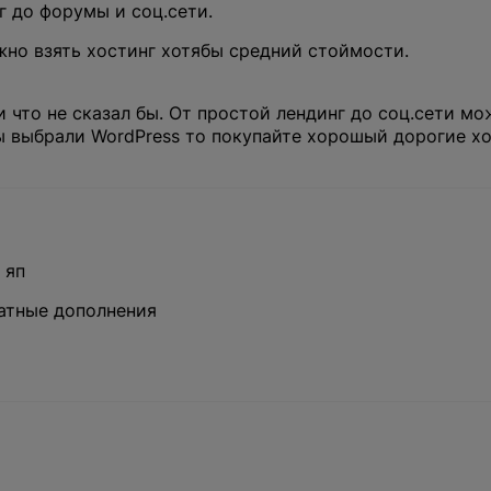
г до форумы и соц.сети.
жно взять хостинг хотябы средний стоймости.
что не сказал бы. От простой лендинг до соц.сети мо
Вы выбрали WordPress то покупайте хорошый дорогие х
О компании
Акции
Информация о компании
 яп
 проект?
Команда
атные дополнения
Новости
WEB
Вакансии
т свяжется с вами
CRM
Разработка сайтов на 1С-Битрикс
ибка
Техподдержка