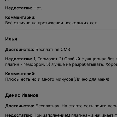
Недостатки:
Нет.
Произошла
В ближайшее время с вами свяже
Комментарий:
Всё отлично на протяжении нескольких лет.
Илья
Достоинства:
Бесплатная CMS
Недостатки:
1).Тормозит 2).Слабый функционал без
плагин - геморрой. 5).Лучше не разрабатывать: Хор
Комментарий:
Плюсы есть но и много минусов(Лично для меня).
Денис Иванов
Достоинства:
Бесплатная. На старте есть почти вес
Недостатки:
При заполнением плагинами начинает т