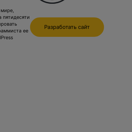
 мире,
а пятидесяти
ировать
Разработать сайт
граммиста ее
Press