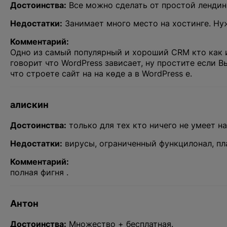
Достоинства:
Все можно сделать от простой лендин
Недостатки:
Занимает много место на хостинге. Ну
Комментарий:
Одно из самый популярный и хороший CRM кто как и 
говорит что WordPress зависает, ну простите если 
что строете сайт на на көде а в WordPress е.
алискин
Достоинства:
только для тех кто ничего не умеет на
Обсудим ваш
Недостатки:
вирусы, ограниченный функцилонал, пл
Комментарий:
полная фигня .
Заполните форму и наш специалис
Спасибо
Антон
Ош
Достоинства:
Множество + бесплатная.