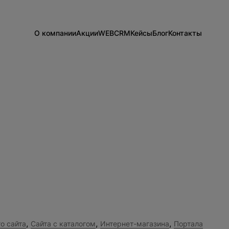
О компании
Акции
WEB
CRM
Кейсы
Блог
Контакты
Информация о компании
Разработка сайтов на 1С-Битрикс
Внедрение Битрикс24
Сайты
Команда
Техподдержка
Развитие Битрикс24
CRM
Новости
Тарифы и цены
День с экспертом
Вакансии
Статистики для Битрикс24
Тарифы и цены
Корпоративный портал Битрикс24
CRM для отдела продаж
HRM для отдела кадров
ДЕМО CRM Битрикс24
Внедрение КЭДО
,
,
,
о сайта
Сайта с каталогом
Интернет-магазина
Портала