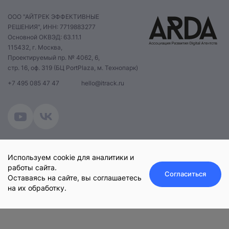
ООО "АЙТРЕК ЭФФЕКТИВНЫЕ
РЕШЕНИЯ", ИНН: 7719883277
Основной ОКВЭД: 63.11.1
115432, г. Москва,
Проектируемый пр. № 4062, 6,
стр. 16, оф. 319 (БЦ PortPlaza, м. Технопарк)
+7 495 085 47 47
hello@itrack.ru
Нажимая на кнопку, вы даете
согласие на обработку
персональных данных
и соглашаетесь с
политикой конфиденциальности
.
оставить заявку
© 2025 iTrack.
Политика конфиденциальности
Используем cookie для аналитики и
работы сайта.
Согласиться
Оставаясь на сайте, вы соглашаетесь
на их обработку.
Оставить заявку