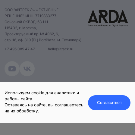
ООО "АЙТРЕК ЭФФЕКТИВНЫЕ
РЕШЕНИЯ", ИНН: 7719883277
Основной ОКВЭД: 63.11.1
115432, г. Москва,
Проектируемый пр. № 4062, 6,
стр. 16, оф. 319 (БЦ PortPlaza, м. Технопарк)
+7 495 085 47 47
hello@itrack.ru
Нажимая на кнопку, вы даете
согласие на обработку
персональных данных
и соглашаетесь с
политикой конфиденциальности
.
оставить заявку
© 2025 iTrack.
Политика конфиденциальности
Используем cookie для аналитики и
работы сайта.
Согласиться
Оставаясь на сайте, вы соглашаетесь
на их обработку.
Оставить заявку