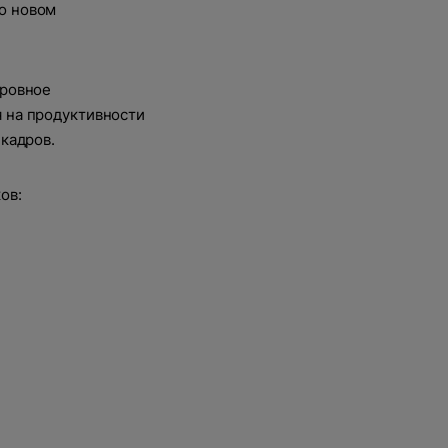
о новом
еровное
я на продуктивности
кадров.
ов: