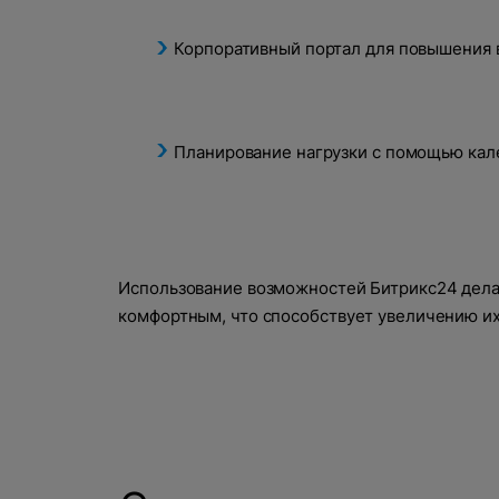
Произошла
Корпоративный портал для повышения 
В ближайшее время с вами свяже
Планирование нагрузки с помощью кал
Использование возможностей Битрикс24 делае
комфортным, что способствует увеличению их