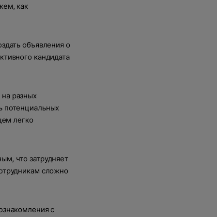
жем, как
оздать объявления о
ективного кандидата
 на разных
ть потенциальных
щем легко
ым, что затрудняет
сотрудникам сложно
 ознакомления с