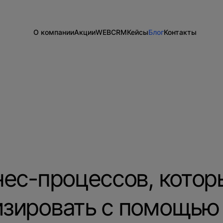
О компании
Акции
WEB
CRM
Кейсы
Блог
Контакты
Информация о компании
Разработка сайтов на 1С-Битрикс
Внедрение Битрикс24
Сайты
Команда
Техподдержка
Развитие Битрикс24
CRM
Новости
Тарифы и цены
День с экспертом
Вакансии
Статистики для Битрикс24
Тарифы и цены
Корпоративный портал Битрикс24
CRM для отдела продаж
HRM для отдела кадров
ДЕМО CRM Битрикс24
Внедрение КЭДО
нес-процессов, котор
изировать с помощью