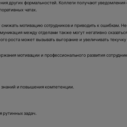
ния других формальностей. Коллеги получают уведомления 
поративных чатах.
т снижать мотивацию сотрудников и приводить к ошибкам. Н
муникация между отделами также могут негативно сказатьс
О компании
ого роста может вызывать выгорание и увеличивать текучку 
ржания мотивации и профессионального развития сотрудник
Акции
Информация о компании
 проект?
Команда
Новости
WEB
и знаний и повышения компетенции.
Вакансии
т свяжется с вами
CRM
 рутинных задач.
Разработка сайтов на 1С-Битрикс
ибка
Техподдержка