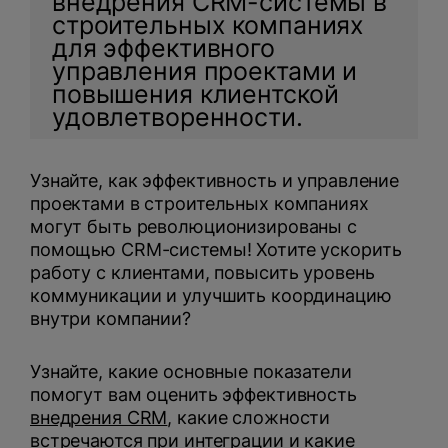
внедрения CRM-системы в
строительных компаниях
для эффективного
управления проектами и
повышения клиентской
удовлетворенности.
Нажимая на кнопку, вы даете
согласие на обработку
Узнайте, как эффективность и управление
персональных данных
и соглашаетесь с
проектами в строительных компаниях
политикой конфиденциальности
.
могут быть революционизированы с
помощью CRM-системы! Хотите ускорить
оставить заявку
работу с клиентами, повысить уровень
коммуникации и улучшить координацию
внутри компании?
Узнайте, какие основные показатели
помогут вам оценить эффективность
внедрения CRM
, какие сложности
встречаются при интеграции и какие