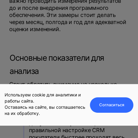
важно проводить измерения результатов
до и после внедрения программного
обеспечения. Эти замеры стоит делать
через месяц, полгода и год для адекватной
оценки изменений.
Основные показатели для
анализа
Стоит обратить внимание на несколько
ключевых аспектов:
Используем cookie для аналитики и
работы сайта.
Согласиться
Оставаясь на сайте, вы соглашаетесь
на их обработку.
Скорость работы с клиентами и
Оставить заявку
документооборотом.
При
правильной настройке CRM
покупатели быстрее проходят весь