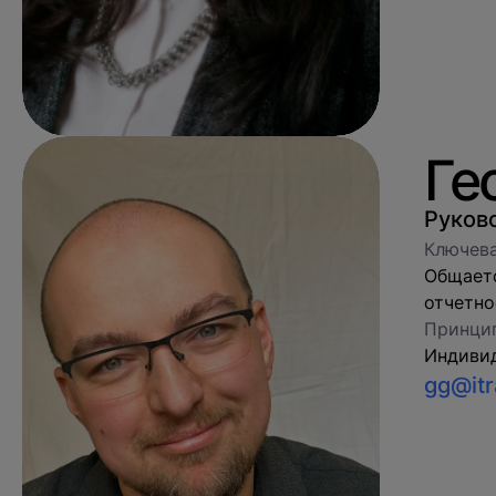
Ге
Руков
Ключева
Общаетс
отчетно
Принцип
Индивид
gg@itr