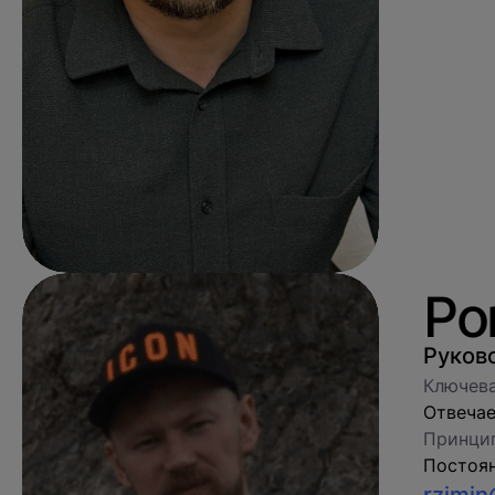
Ро
Руков
Ключева
Отвечае
Принцип
Постоян