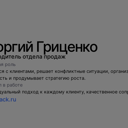
оргий Гриценко
одитель отдела продаж
я роль
я с клиентами, решает конфликтные ситуации, органи
сть и продумывает стратегию роста.
 в работе
уальный подход к каждому клиенту, качественное соп
ack.ru