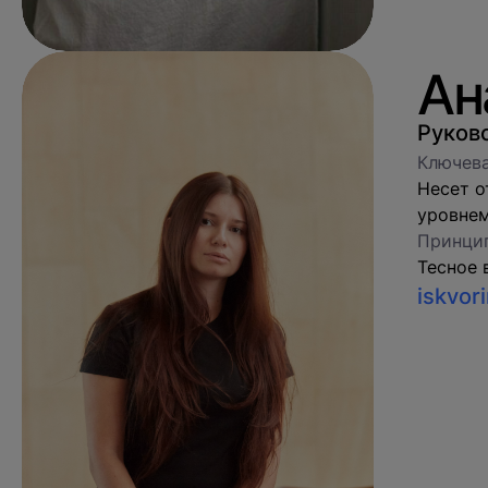
Ан
Руков
Ключева
Несет о
уровнем
Принцип
Тесное 
iskvor