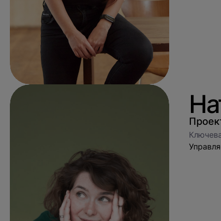
На
Проек
Ключева
Управля