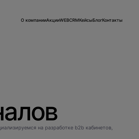
О компании
Акции
WEB
CRM
Кейсы
Блог
Контакты
Информация о компании
Разработка сайтов на 1С-Битрикс
Внедрение Битрикс24
Сайты
Техподдержка
Развитие Битрикс24
CRM
Новости
Тарифы и цены
День с экспертом
Вакансии
Статистики для Битрикс24
Тарифы и цены
Корпоративный портал Битрикс24
CRM для отдела продаж
HRM для отдела кадров
ДЕМО CRM Битрикс24
налов
Внедрение КЭДО
иализируемся на разработке b2b кабинетов,