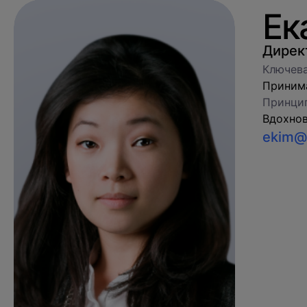
Ек
Дирек
Ключева
Принима
Принцип
Вдохнов
ekim@i