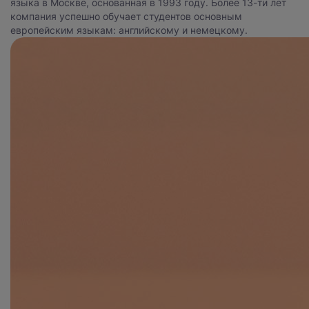
языка в Москве, основанная в 1993 году. Более 13-ти лет
компания успешно обучает студентов основным
европейским языкам: английскому и немецкому.
Нажимая на кнопку, вы даете
согласие на обработку
персональных данных
и соглашаетесь с
политикой конфиденциальности
.
оставить заявку