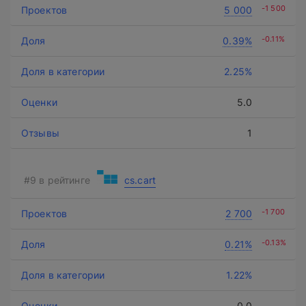
-1 500
5 000
-0.11%
0.39%
2.25%
5.0
1
cs.cart
-1 700
2 700
-0.13%
0.21%
1.22%
0.0