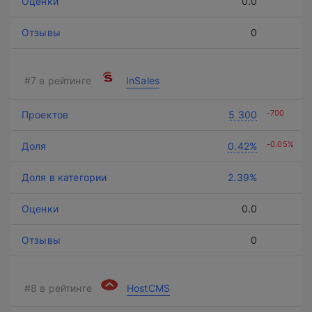
0.0
0
InSales
-700
5 300
-0.05%
0.42%
2.39%
0.0
0
HostCMS