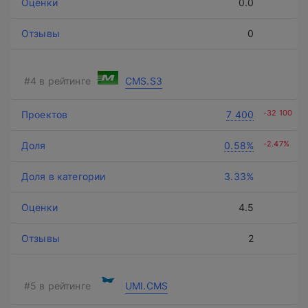
0.0
0
CMS.S3
-32 100
7 400
-2.47%
0.58%
3.33%
4.5
2
UMI.CMS