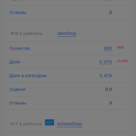
0
VamShop
-800
900
-0.06%
0.07%
0.41%
0.0
0
AdVantShop