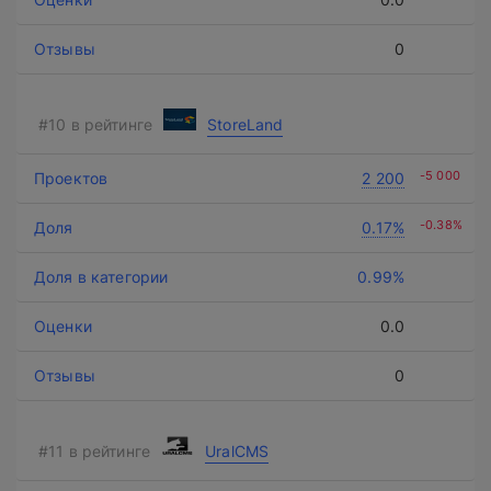
0
StoreLand
-5 000
2 200
-0.38%
0.17%
0.99%
0.0
0
UralCMS