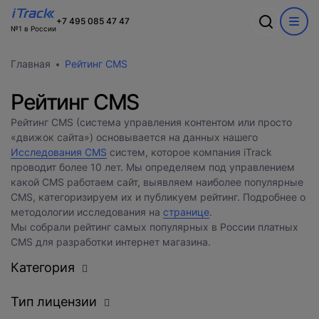
Ошибка
+7 495 085 47 47
№1 в России
Обсудим ваш
Спасибо
О компании
Акции
Главная
Рейтинг CMS
проект?
Произошла ошибка при выполнении запроса. Пожалуйста,
В ближайшее время с вами
Информация о компании
попробуйте снова.
WEB
свяжется наш лучший менеджер
Команда
Рейтинг CMS
Новости
CRM
Заполните форму и наш специалист
Вакансии
Рейтинг CMS (система управления контентом или просто
Разработка сайтов на 1С-Битрикс
свяжется с вами
«движок сайта») основывается на данных нашего
Кейсы
Техподдержка
Исследования CMS
Внедрение Битрикс24
систем, которое компания iTrack
Тарифы и цены
Блог
Развитие Битрикс24
проводит более 10 лет. Мы определяем под управлением
Сайты
День с экспертом
какой CMS работаем сайт, выявляем наиболее популярные
Контакты
CRM
Статистики для Битрикс24
CMS, категоризируем их и публикуем рейтинг. Подробнее о
Тарифы и цены
методологии исследования на
странице
.
Корпоративный портал Битрикс24
Мы собрали рейтинг самых популярных в России платных
CRM для отдела продаж
CMS для разработки интернет магазина.
HRM для отдела кадров
Категория
ДЕМО CRM Битрикс24
Внедрение КЭДО
Тип лицензии