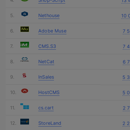
13 
Nethouse
10 
Adobe Muse
7 
CMS.S3
7 
NetCat
6 
InSales
5 
Обсудим ваш
HostCMS
5 
cs.cart
2 
Заполните форму и наш специалис
StoreLand
2 