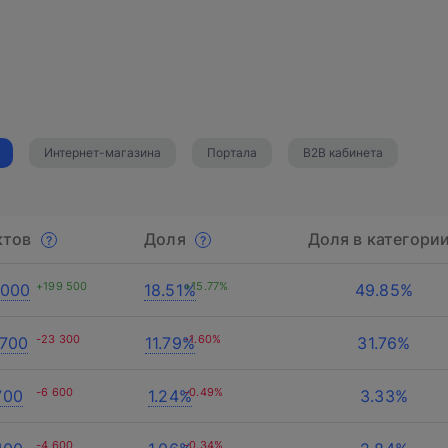
Интернет-магазина
Портала
B2B кабинета
ктов
Доля
Доля в категори
+199 500
+15.77%
 000
18.51%
49.85%
-23 300
-1.60%
 700
11.79%
31.76%
-6 600
-0.49%
700
1.24%
3.33%
-4 600
-0.34%