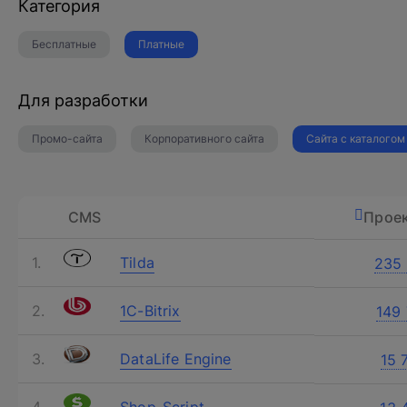
Категория
Бесплатные
Платные
Для разработки
Промо-сайта
Корпоративного сайта
Сайта с каталогом
CMS
Прое
Tilda
235
1C-Bitrix
149
DataLife Engine
15 
Shop-Script