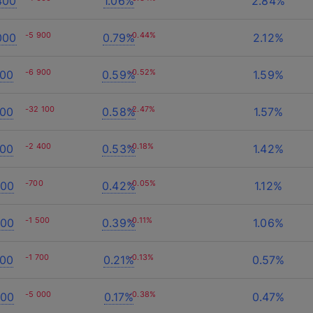
400
1.06%
2.84%
-5 900
-0.44%
000
0.79%
2.12%
-6 900
-0.52%
500
0.59%
1.59%
-32 100
-2.47%
400
0.58%
1.57%
О компании
-2 400
-0.18%
700
0.53%
1.42%
Акции
-700
-0.05%
300
0.42%
1.12%
Информация о компании
 проект?
Команда
-1 500
-0.11%
000
0.39%
1.06%
Новости
WEB
Вакансии
-1 700
-0.13%
700
0.21%
0.57%
т свяжется с вами
CRM
-5 000
-0.38%
200
0.17%
0.47%
Разработка сайтов на 1С-Битрикс