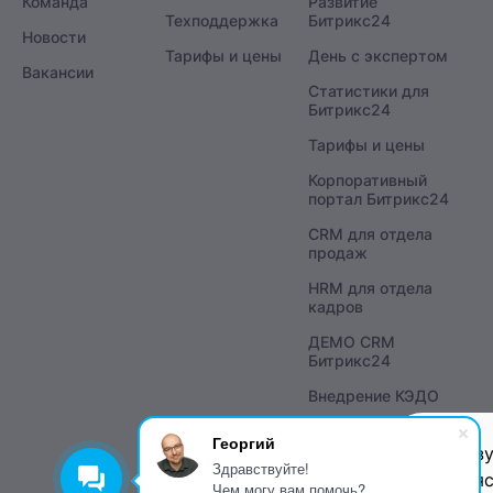
Команда
Развитие
Техподдержка
Битрикс24
Новости
Тарифы и цены
День с экспертом
Вакансии
Статистики для
Битрикс24
Тарифы и цены
Корпоративный
портал Битрикс24
CRM для отдела
продаж
HRM для отдела
кадров
ДЕМО CRM
Битрикс24
Внедрение КЭДО
Георгий
Использу
Здравствуйте!
Оставаяс
Чем могу вам помочь?