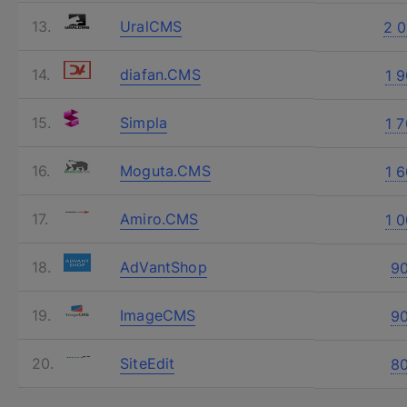
Спасибо
Ош
UralCMS
2 
Произошла
diafan.CMS
В ближайшее время с вами свяже
1 
Simpla
1 
Moguta.CMS
1 
Amiro.CMS
1 
AdVantShop
9
ImageCMS
9
SiteEdit
8