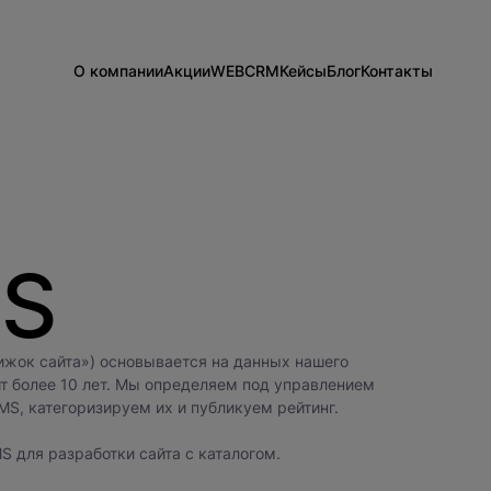
О компании
Акции
WEB
CRM
Кейсы
Блог
Контакты
Информация о компании
Разработка сайтов на 1С-Битрикс
Внедрение Битрикс24
Сайты
Команда
Техподдержка
Развитие Битрикс24
CRM
Новости
Тарифы и цены
День с экспертом
Вакансии
Статистики для Битрикс24
Тарифы и цены
MS
Корпоративный портал Битрикс24
CRM для отдела продаж
HRM для отдела кадров
ДЕМО CRM Битрикс24
ижок сайта») основывается на данных нашего
Внедрение КЭДО
ит более 10 лет. Мы определяем под управлением
S, категоризируем их и публикуем рейтинг.
 для разработки сайта с каталогом.