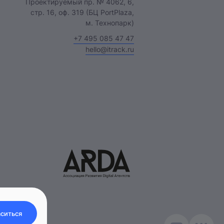
Проектируемый пр. № 4062, 6,
стр. 16, оф. 319 (БЦ PortPlaza,
м. Технопарк)
+7 495 085 47 47
hello@itrack.ru
ситься