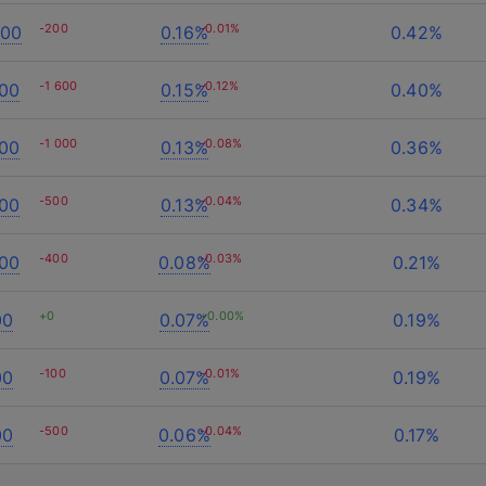
ибка
Техподдержка
-200
-0.01%
000
0.16%
0.42%
Тарифы и цены
Кейсы
 ошибка при выполнении запроса. Пожалуйста, попробу
Внедрение Битрикс24
-1 600
-0.12%
тся наш лучший менеджер
900
0.15%
0.40%
Развитие Битрикс24
День с экспертом
Блог
Нажимая на кнопку, вы даете
согласие на
-1 000
-0.08%
700
0.13%
0.36%
обработку персональных данных
и соглашаетесь с
Статистики для Битрикс24
Сайты
политикой конфиденциальности
.
Тарифы и цены
CRM
-500
-0.04%
600
0.13%
0.34%
Корпоративный портал Битрикс24
Контакты
CRM для отдела продаж
HRM для отдела кадров
-400
-0.03%
000
0.08%
0.21%
ДЕМО CRM Битрикс24
Внедрение КЭДО
+0
+0.00%
00
0.07%
0.19%
Оставить заявку
-100
-0.01%
00
0.07%
0.19%
-500
-0.04%
00
0.06%
0.17%