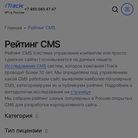
Ошибка
+7 495 085 47 47
№1 в России
Обсудим ваш
Спасибо
О компании
Акции
Главная
Рейтинг CMS
проект?
Произошла ошибка при выполнении запроса. Пожалуйста,
В ближайшее время с вами
Информация о компании
попробуйте снова.
WEB
свяжется наш лучший менеджер
Команда
Рейтинг CMS
Новости
CRM
Заполните форму и наш специалист
Вакансии
Рейтинг CMS (система управления контентом или просто
Разработка сайтов на 1С-Битрикс
свяжется с вами
«движок сайта») основывается на данных нашего
Кейсы
Техподдержка
Исследования CMS
Внедрение Битрикс24
систем, которое компания iTrack
Тарифы и цены
Блог
Развитие Битрикс24
проводит более 10 лет. Мы определяем под управлением
Сайты
День с экспертом
какой CMS работаем сайт, выявляем наиболее популярные
Контакты
CRM
Статистики для Битрикс24
CMS, категоризируем их и публикуем рейтинг. Подробнее о
Тарифы и цены
методологии исследования на
странице
.
Корпоративный портал Битрикс24
Мы собрали рейтинг самых популярных в России открытых
CRM для отдела продаж
CMS для разработки корпоративного сайта.
HRM для отдела кадров
Категория
ДЕМО CRM Битрикс24
Внедрение КЭДО
Тип лицензии