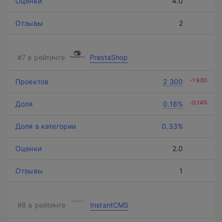
4.0
2
PrestaShop
-1 900
2 300
-0.14%
0.18%
0.33%
2.0
1
InstantCMS