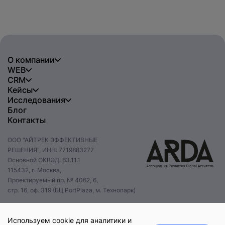
О компании
WEB
CRM
Кейсы
Исследования
Блог
Контакты
ООО "АЙТРЕК ЭФФЕКТИВНЫЕ
РЕШЕНИЯ", ИНН: 7719883277
Основной ОКВЭД: 63.11.1
115432, г. Москва,
Проектируемый пр. № 4062, 6,
стр. 16, оф. 319 (БЦ PortPlaza, м. Технопарк)
+7 495 085 47 47
hello@itrack.ru
Используем cookie для аналитики и