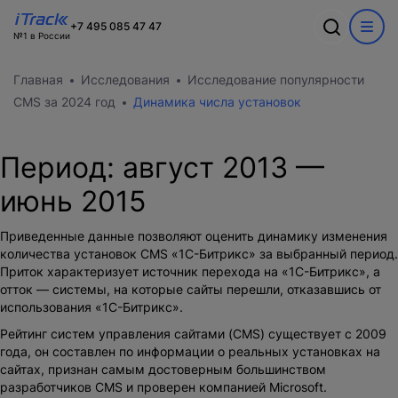
Ошибка
+7 495 085 47 47
№1 в России
Обсудим ваш
Спасибо
О компании
Акции
Главная
Исследования
Исследование популярности
проект?
Произошла ошибка при выполнении запроса. Пожалуйста,
В ближайшее время с вами
Информация о компании
CMS за 2024 год
Динамика числа установок
попробуйте снова.
WEB
свяжется наш лучший менеджер
Команда
Новости
CRM
Заполните форму и наш специалист
Вакансии
Период:
Разработка сайтов на 1С-Битрикс
август 2013
—
свяжется с вами
Кейсы
Техподдержка
Внедрение Битрикс24
июнь 2015
Тарифы и цены
Блог
Развитие Битрикс24
Сайты
День с экспертом
Контакты
Приведенные данные позволяют оценить динамику изменения
CRM
Статистики для Битрикс24
количества установок CMS «1С-Битрикс» за выбранный период.
Тарифы и цены
Приток характеризует источник перехода на «1С-Битрикс», а
Корпоративный портал Битрикс24
отток — системы, на которые сайты перешли, отказавшись от
CRM для отдела продаж
использования «1С-Битрикс».
HRM для отдела кадров
ДЕМО CRM Битрикс24
Рейтинг систем управления сайтами (CMS) существует с 2009
Внедрение КЭДО
года, он составлен по информации о реальных установках на
сайтах, признан самым достоверным большинством
разработчиков CMS и
проверен компанией Microsoft
.