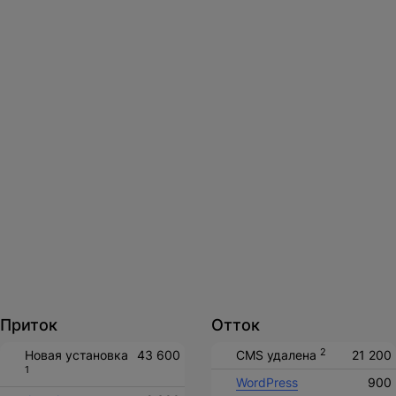
Нажимая на кнопку, вы даете
согласие на обработку
персональных данных
и соглашаетесь с
политикой конфиденциальности
.
оставить заявку
Приток
Отток
2
Новая установка
43 600
CMS удалена
21 200
1
WordPress
900