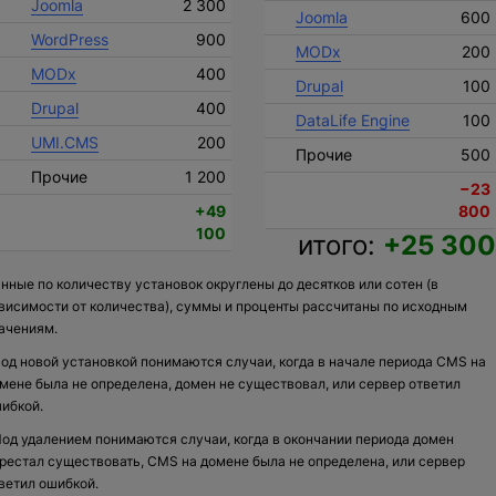
Joomla
2 300
Joomla
600
WordPress
900
MODx
200
MODx
400
Drupal
100
Drupal
400
DataLife Engine
100
UMI.CMS
200
Прочие
500
Прочие
1 200
−23
+49
800
100
итого:
+25 300
нные по количеству установок округлены до десятков или сотен (в
висимости от количества), суммы и проценты рассчитаны по исходным
ачениям.
од новой установкой понимаются случаи, когда в начале периода CMS на
мене была не определена, домен не существовал, или сервер ответил
ибкой.
од удалением понимаются случаи, когда в окончании периода домен
рестал существовать, CMS на домене была не определена, или сервер
ветил ошибкой.