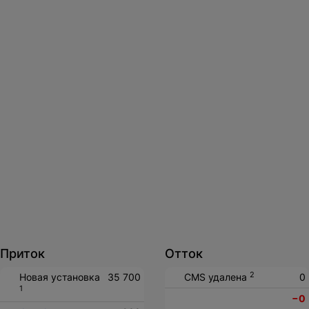
Нажимая на кнопку, вы даете
согласие на обработку
персональных данных
и соглашаетесь с
политикой конфиденциальности
.
оставить заявку
Приток
Отток
2
Новая установка
35 700
CMS удалена
0
1
−0