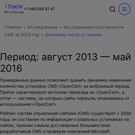
Ошибка
+7 495 085 47 47
№1 в России
Обсудим ваш
Спасибо
О компании
Акции
Главная
Исследования
Исследование популярности
проект?
Произошла ошибка при выполнении запроса. Пожалуйста,
В ближайшее время с вами
Информация о компании
CMS за 2024 год
Динамика числа установок
попробуйте снова.
WEB
свяжется наш лучший менеджер
Команда
Новости
CRM
Заполните форму и наш специалист
Вакансии
Период:
Разработка сайтов на 1С-Битрикс
август 2013
—
май
свяжется с вами
Кейсы
Техподдержка
Внедрение Битрикс24
2016
Тарифы и цены
Блог
Развитие Битрикс24
Сайты
День с экспертом
Контакты
Приведенные данные позволяют оценить динамику изменения
CRM
Статистики для Битрикс24
количества установок CMS «OpenCart» за выбранный период.
Тарифы и цены
Приток характеризует источник перехода на «OpenCart», а
Корпоративный портал Битрикс24
отток — системы, на которые сайты перешли, отказавшись от
CRM для отдела продаж
использования «OpenCart».
HRM для отдела кадров
ДЕМО CRM Битрикс24
Рейтинг систем управления сайтами (CMS) существует с 2009
Внедрение КЭДО
года, он составлен по информации о реальных установках на
сайтах, признан самым достоверным большинством
разработчиков CMS и
проверен компанией Microsoft
.