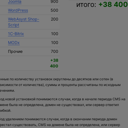
Joomla
900
итого:
+38 400
WordPress
500
WebAsyst Shop-
200
Script
1C-Bitrix
100
MODx
100
Прочие
700
+38
400
нные по количеству установок округлены до десятков или сотен (в
висимости от количества), суммы и проценты рассчитаны по исходным
ачениям.
од новой установкой понимаются случаи, когда в начале периода CMS на
мене была не определена, домен не существовал, или сервер ответил
ибкой.
од удалением понимаются случаи, когда в окончании периода домен
рестал существовать, CMS на домене была не определена, или сервер