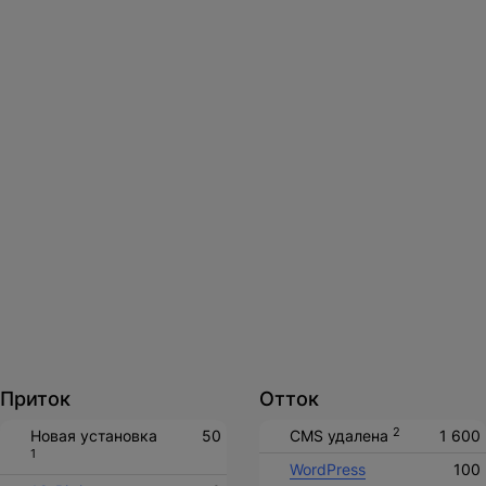
Нажимая на кнопку, вы даете
согласие на обработку
персональных данных
и соглашаетесь с
политикой конфиденциальности
.
оставить заявку
Приток
Отток
2
Новая установка
50
CMS удалена
1 600
1
WordPress
100