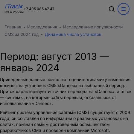
Ошибка
+7 495 085 47 47
№1 в России
Обсудим ваш
Спасибо
О компании
Акции
Главная
Исследования
Исследование популярности
проект?
Произошла ошибка при выполнении запроса. Пожалуйста,
В ближайшее время с вами
Информация о компании
CMS за 2024 год
Динамика числа установок
попробуйте снова.
WEB
свяжется наш лучший менеджер
Команда
Новости
CRM
Заполните форму и наш специалист
Вакансии
Период:
Разработка сайтов на 1С-Битрикс
август 2013
—
свяжется с вами
Кейсы
Техподдержка
Внедрение Битрикс24
январь 2024
Тарифы и цены
Блог
Развитие Битрикс24
Сайты
День с экспертом
Контакты
Приведенные данные позволяют оценить динамику изменения
CRM
Статистики для Битрикс24
количества установок CMS «Danneo» за выбранный период.
Тарифы и цены
Приток характеризует источник перехода на «Danneo», а отток
Корпоративный портал Битрикс24
— системы, на которые сайты перешли, отказавшись от
CRM для отдела продаж
использования «Danneo».
HRM для отдела кадров
ДЕМО CRM Битрикс24
Рейтинг систем управления сайтами (CMS) существует с 2009
Внедрение КЭДО
года, он составлен по информации о реальных установках на
сайтах, признан самым достоверным большинством
разработчиков CMS и
проверен компанией Microsoft
.