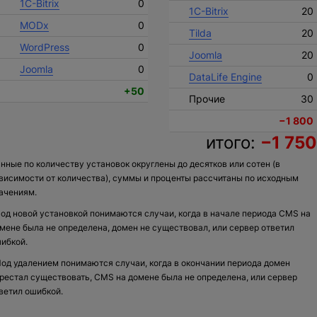
1C-Bitrix
0
1C-Bitrix
20
MODx
0
Tilda
20
WordPress
0
Joomla
20
Joomla
0
DataLife Engine
0
+50
Прочие
30
−1 800
итого:
−1 750
нные по количеству установок округлены до десятков или сотен (в
висимости от количества), суммы и проценты рассчитаны по исходным
ачениям.
од новой установкой понимаются случаи, когда в начале периода CMS на
мене была не определена, домен не существовал, или сервер ответил
ибкой.
од удалением понимаются случаи, когда в окончании периода домен
рестал существовать, CMS на домене была не определена, или сервер
ветил ошибкой.