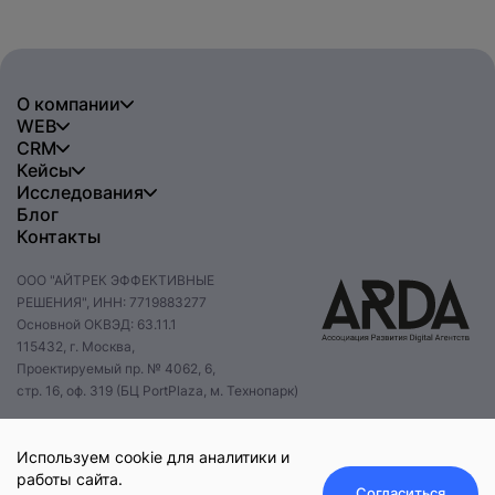
О компании
WEB
CRM
Кейсы
Исследования
Блог
Контакты
ООО "АЙТРЕК ЭФФЕКТИВНЫЕ
РЕШЕНИЯ", ИНН: 7719883277
Основной ОКВЭД: 63.11.1
115432, г. Москва,
Проектируемый пр. № 4062, 6,
стр. 16, оф. 319 (БЦ PortPlaza, м. Технопарк)
+7 495 085 47 47
hello@itrack.ru
Используем cookie для аналитики и
работы сайта.
Согласиться