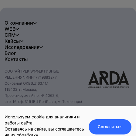
О компании
WEB
CRM
Кейсы
Исследования
Нажимая на кнопку, вы даете
согласие на обработку
Блог
персональных данных
и соглашаетесь с
Контакты
политикой конфиденциальности
.
ООО "АЙТРЕК ЭФФЕКТИВНЫЕ
РЕШЕНИЯ", ИНН: 7719883277
оставить заявку
Основной ОКВЭД: 63.11.1
115432, г. Москва,
Проектируемый пр. № 4062, 6,
стр. 16, оф. 319 (БЦ PortPlaza, м. Технопарк)
+7 495 085 47 47
hello@itrack.ru
Используем cookie для аналитики и
работы сайта.
Согласиться
Оставаясь на сайте, вы соглашаетесь
на их обработку.