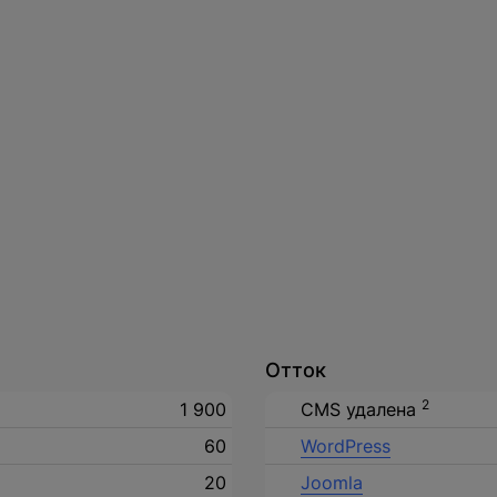
О компании
Акции
Отток
Информация о компании
 проект?
Команда
2
1 900
CMS удалена
Новости
WEB
60
WordPress
Вакансии
20
Joomla