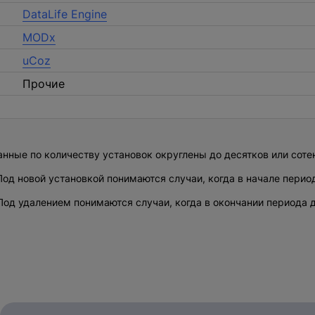
Заполните форму и наш специалис
DataLife Engine
Спасибо
MODx
Ош
uCoz
Прочие
Произошла
В ближайшее время с вами свяже
анные по количеству установок округлены до десятков или соте
од новой установкой понимаются случаи, когда в начале перио
од удалением понимаются случаи, когда в окончании периода д