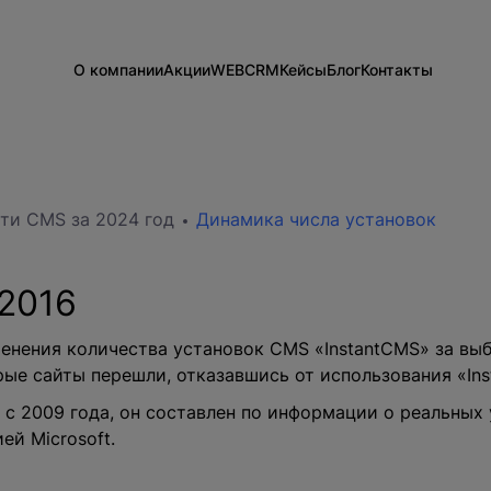
О компании
Акции
WEB
CRM
Кейсы
Блог
Контакты
Информация о компании
Разработка сайтов на 1С-Битрикс
Внедрение Битрикс24
Сайты
Команда
Техподдержка
Развитие Битрикс24
CRM
Новости
Тарифы и цены
День с экспертом
Вакансии
Статистики для Битрикс24
ти CMS за 2024 год
Динамика числа установок
Тарифы и цены
Корпоративный портал Битрикс24
CRM для отдела продаж
2016
HRM для отдела кадров
ДЕМО CRM Битрикс24
енения количества установок CMS «InstantCMS» за вы
Внедрение КЭДО
орые сайты перешли, отказавшись от использования «In
 с 2009 года, он составлен по информации о реальных
ей Microsoft
.