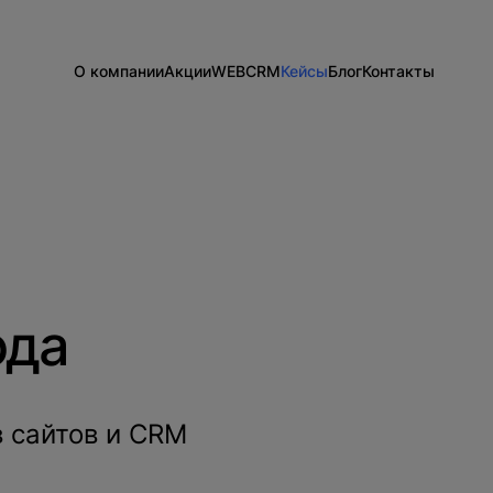
О компании
Акции
WEB
CRM
Кейсы
Блог
Контакты
Информация о компании
Разработка сайтов на 1С-Битрикс
Внедрение Битрикс24
Сайты
Команда
Техподдержка
Развитие Битрикс24
CRM
Новости
Тарифы и цены
День с экспертом
Вакансии
Статистики для Битрикс24
Тарифы и цены
Корпоративный портал Битрикс24
CRM для отдела продаж
HRM для отдела кадров
ода
ДЕМО CRM Битрикс24
Внедрение КЭДО
в сайтов и CRM