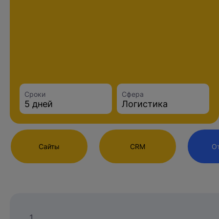
Сроки
Сфера
5 дней
Логистика
Обсудим ваш
Сайты
CRM
О
Заполните форму и наш специалис
Спасибо
Ош
1