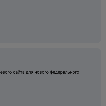
йте снова.
оставить заявку
евого сайта для нового федерального