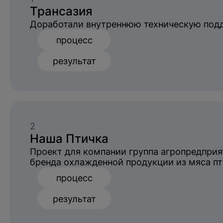
Трансазия
Произошла
Доработали внутреннюю техническую подд
В ближайшее время с вами свяже
процесс
результат
2
Наша Птичка
Проект для компании группа агропредприя
бренда охлажденной продукции из мяса п
процесс
результат